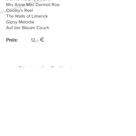
Mrs Anne Mac Dermot Roe
Cooley's Reel
The Walls of Limerick
Gipsy Melodie
Auf der Blauen Couch
,- €
Preis:
12
Bitte bestellen Sie über das
Kontaktformular unter
Angabe der Artikelnummern.
Sie erhalten dann eine
Auftragsbestätigung per
Mail.
Die Bezahlung erfolgt auf
Rechnung.
Alle Preise verstehen sich
gemäß § 19 Abs. 1 UStG