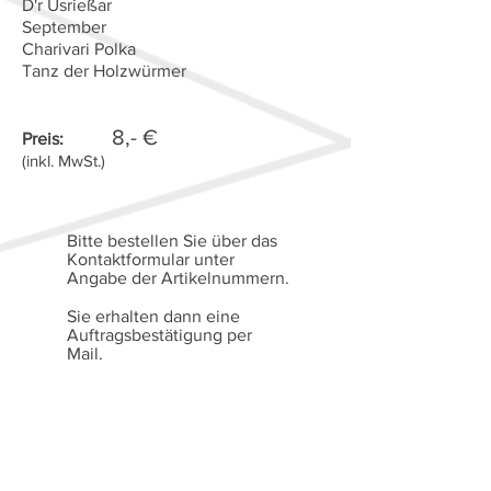
D'r Üsrießar
September
Charivari Polka
Tanz der Holzwürmer
8,- €
Preis:
(inkl. MwSt.)
Bitte bestellen Sie über das
Kontaktformular unter
Angabe der Artikelnummern.
Sie erhalten dann eine
Auftragsbestätigung per
Mail.
Die Bezahlung erfolgt auf
Rechnung.
Alle Preise verstehen sich
gemäß § 19 Abs. 1 UStG
(Kleinunternehmerregelung)