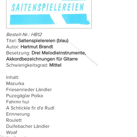
Bestell-Nr.: HB12
Titel:
Saitenspielereien (blau)
Autor:
Hartmut Brandt
Besetzung:
Drei Melodieinstrumente,
Akkordbezeichnungen für Gitarre
Schwierigkeitsgrad:
Mittel
Inhalt:
Mazurka
Friesenrieder Ländler
Puzegäglar Polka
Fahrmr hui
A Schtickle fir d'e Rudl
Erinnerung
Roulett
Duifebacher Ländler
Woaf