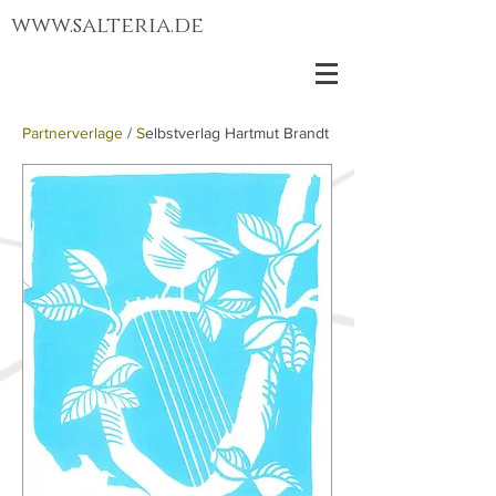
www.salteria.de
Partnerverlage
/
S
elbstverlag Hartmut Brandt