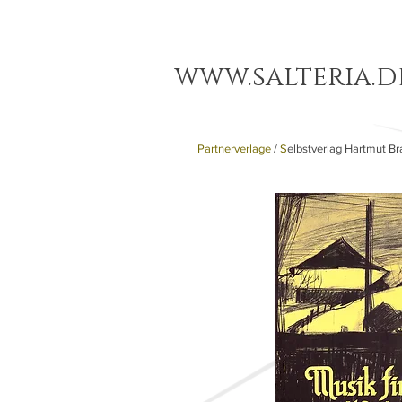
www.salteria.d
Partnerverlage
/
S
elbstverlag Hartmut Br