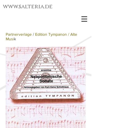
www.salteria.de
Partnerverlage
/
Edition Tympanon
/
Alte
Musi
k