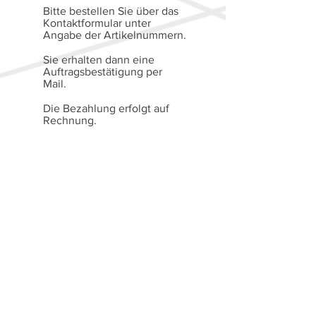
Bitte bestellen Sie über das
Kontaktformular unter
Angabe der Artikelnummern.
Sie erhalten dann eine
Auftragsbestätigung per
Mail.
Die Bezahlung erfolgt auf
Rechnung.
Alle Preise verstehen sich
gemäß § 19 Abs. 1 UStG
(Kleinunternehmerregelung)
als Endpreise ohne MwSt.
Versandkosten ab
01.01.2025
:
Inland bis 500g: 2,50 Euro
Inland ab 501g: 3,50 Euro
Ausland: 6,- Euro.
AGB
Widerrufsrecht