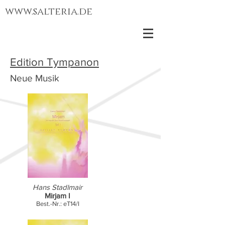
www.salteria.de
Edition Tympanon
Neu
e Musik
H
ans Stadlmair
M
irjam I
Best.-Nr.: eT14/I