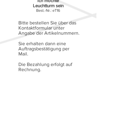
Ich möchte
Leuchtturm sein
Best.-Nr.: eT16
Bitte bestellen Sie über das
Kontaktformular unter
Angabe der Artikelnummern.
Sie erhalten dann eine
Auftragsbestätigung per
Mail.
Die Bezahlung erfolgt auf
Rechnung.
Alle Preise verstehen sich
gemäß § 19 Abs. 1 UStG
(Kleinunternehmerregelung)
als Endpreise ohne MwSt.
Versandkosten ab
01.01.2025
:
Inland bis 500g: 2,50 Euro
Inland ab 501g: 3,50 Euro
Ausland: 6,- Euro.