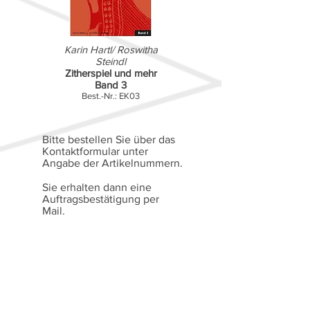
Karin Hartl/ Roswitha
Steindl
Zitherspiel und mehr
Band 3
Best.-Nr.: EK03
Bitte bestellen Sie über das
Kontaktformular unter
Angabe der Artikelnummern.
Sie erhalten dann eine
Auftragsbestätigung per
Mail.
Die Bezahlung erfolgt auf
Rechnung.
Alle Preise verstehen sich
gemäß § 19 Abs. 1 UStG
(Kleinunternehmerregelung)
als Endpreise ohne MwSt.