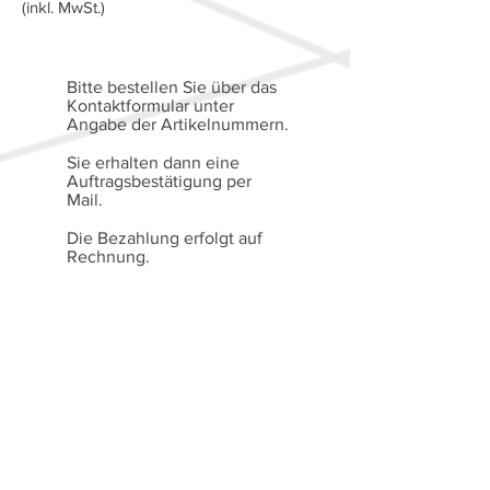
(inkl. MwSt.)
Bitte bestellen Sie über das
Kontaktformular unter
Angabe der Artikelnummern.
Sie erhalten dann eine
Auftragsbestätigung per
Mail.
Die Bezahlung erfolgt auf
Rechnung.
Alle Preise verstehen sich
gemäß § 19 Abs. 1 UStG
(Kleinunternehmerregelung)
als Endpreise ohne MwSt.
Versandkosten ab
01.01.2025
:
Inland bis 500g: 2,50 Euro
Inland ab 501g: 3,50 Euro
Ausland: 6,- Euro.